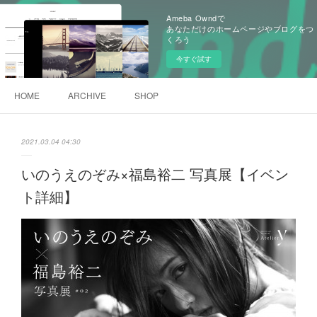
Ameba Owndで
あなただけのホームページやブログをつ
くろう
今すぐ試す
HOME
ARCHIVE
SHOP
2021.03.04 04:30
いのうえのぞみ×福島裕二 写真展【イベン
ト詳細】